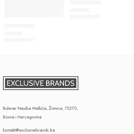
Ženska Haljina
35,00
KM
Ženska Haljina
15,00
KM
Bulevar Nesiba Malkića, Živinice, 75270,
Bosna i Hercegovina
kontakt@exclusivebrands.ba