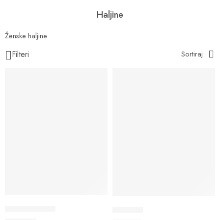
Haljine
Ženske haljine
Filteri
Sortiraj:
Ženska Haljina
Haljina 3