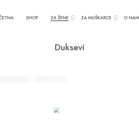
ČETNA
SHOP
ZA ŽENE
ZA MUŠKARCE
O NA
Duksevi